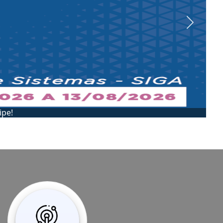
Next
IP