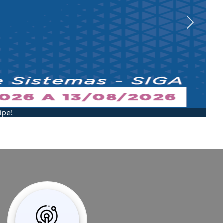
Next
IP