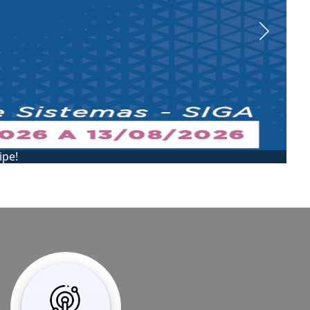
Next
IP