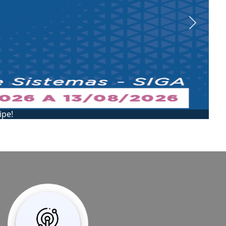
Next
IP